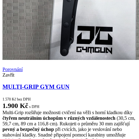
Porovnání
Zavřít
MULTI-GRIP GYM GUN
1.570
Kč
bez DPH
1.900
Kč
s DPH
Multi-Grip rozšiřuje možnosti cvičení na věži s horní kladkou díky
čtyřem neutrálním úchopům v různých vzdálenostech
(30,5 cm,
59,7 cm, 89 cm a 116,8 cm). Rukojeti o průměru 30 mm zajišťují
pevný a bezpečný úchop
při cvicích, jako je veslování nebo
stahování kladky. Snadné připojení pomocí karabiny umožňuje