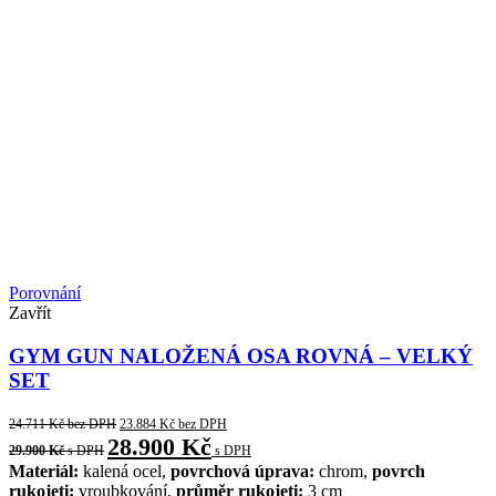
Porovnání
Zavřít
GYM GUN NALOŽENÁ OSA ROVNÁ – VELKÝ
SET
24.711
Kč
bez DPH
23.884
Kč
bez DPH
28.900
Kč
29.900
Kč
s DPH
s DPH
Materiál:
kalená ocel,
povrchová úprava:
chrom,
povrch
rukojeti:
vroubkování,
průměr rukojeti:
3 cm