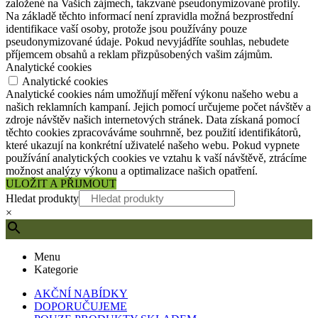
založené na Vašich zájmech, takzvané pseudonymizované profily.
Na základě těchto informací není zpravidla možná bezprostřední
identifikace vaší osoby, protože jsou používány pouze
pseudonymizované údaje. Pokud nevyjádříte souhlas, nebudete
příjemcem obsahů a reklam přizpůsobených vašim zájmům.
Analytické cookies
Analytické cookies
Analytické cookies nám umožňují měření výkonu našeho webu a
našich reklamních kampaní. Jejich pomocí určujeme počet návštěv a
zdroje návštěv našich internetových stránek. Data získaná pomocí
těchto cookies zpracováváme souhrnně, bez použití identifikátorů,
které ukazují na konkrétní uživatelé našeho webu. Pokud vypnete
používání analytických cookies ve vztahu k vaší návštěvě, ztrácíme
možnost analýzy výkonu a optimalizace našich opatření.
ULOŽIT A PŘIJMOUT
Hledat produkty
×
Menu
Kategorie
AKČNÍ NABÍDKY
DOPORUČUJEME