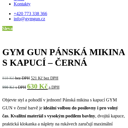
Kontakty
+420 773 338 366
info@gymgun.cz
Sleva
GYM GUN PÁNSKÁ MIKINA
S KAPUCÍ – ČERNÁ
818
Kč
bez DPH
521
Kč
bez DPH
630
Kč
990
Kč
s DPH
s DPH
Objevte styl a pohodlí v jednom! Pánská mikina s kapucí GYM
GUN v černé barvě je
ideální volbou do posilovny i pro volný
čas
.
Kvalitní materiál s vysokým podílem bavlny
, dvojitá kapuce,
praktická klokanka a náplety na rukávech zaručují maximální