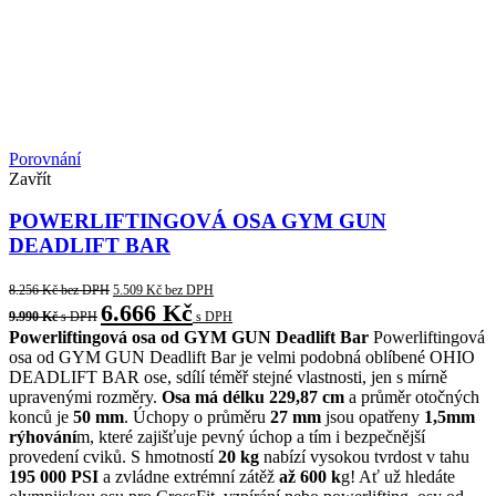
Porovnání
Zavřít
POWERLIFTINGOVÁ OSA GYM GUN
DEADLIFT BAR
8.256
Kč
bez DPH
5.509
Kč
bez DPH
6.666
Kč
9.990
Kč
s DPH
s DPH
Powerliftingová osa od GYM GUN Deadlift Bar
Powerliftingová
osa od GYM GUN Deadlift Bar je velmi podobná oblíbené OHIO
DEADLIFT BAR ose, sdílí téměř stejné vlastnosti, jen s mírně
upravenými rozměry.
Osa má délku 229,87 cm
a průměr otočných
konců je
50 mm
. Úchopy o průměru
27 mm
jsou opatřeny
1,5mm
rýhování
m, které zajišťuje pevný úchop a tím i bezpečnější
provedení cviků. S hmotností
20 kg
nabízí vysokou tvrdost v tahu
195 000 PSI
a zvládne extrémní zátěž
až 600 k
g! Ať už hledáte