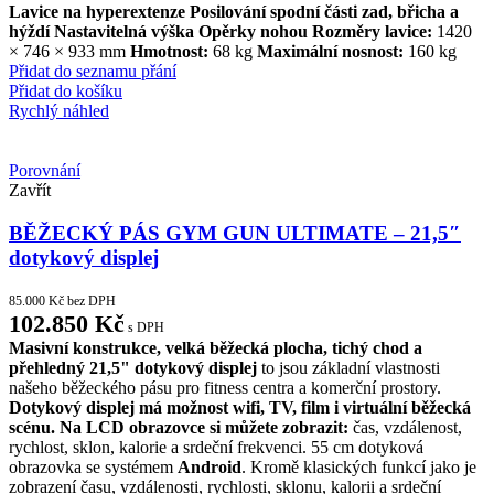
Lavice na hyperextenze
Posilování spodní části zad, břicha a
hýždí
Nastavitelná výška
Opěrky nohou
Rozměry lavice:
1420
× 746 × 933 mm
Hmotnost:
68 kg
Maximální nosnost:
160 kg
Přidat do seznamu přání
Přidat do košíku
Rychlý náhled
Porovnání
Zavřít
BĚŽECKÝ PÁS GYM GUN ULTIMATE – 21,5″
dotykový displej
85.000
Kč
bez DPH
102.850
Kč
s DPH
Masivní konstrukce, velká běžecká plocha,
tichý chod a
přehledný 21,5" dotykový displej
to jsou základní vlastnosti
našeho běžeckého pásu pro fitness centra a komerční prostory.
Dotykový displej má možnost wifi, TV, film i virtuální běžecká
scénu.
Na LCD obrazovce si můžete zobrazit:
čas, vzdálenost,
rychlost, sklon, kalorie a srdeční frekvenci. 55 cm dotyková
obrazovka se systémem
Android
. Kromě klasických funkcí jako je
zobrazení času, vzdálenosti, rychlosti, sklonu, kalorii a srdeční