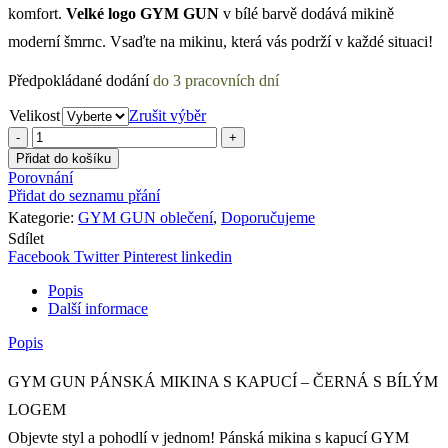
komfort.
Velké logo GYM GUN
v bílé barvě dodává mikině
moderní šmrnc. Vsaďte na mikinu, která vás podrží v každé situaci!
Country
Předpokládané dodání
do 3 pracovních dní
/
region:
Velikost
Zrušit výběr
GYM
GUN
Přidat do košíku
PÁNSKÁ
Porovnání
MIKINA
Přidat do seznamu přání
S
Kategorie:
GYM GUN oblečení
,
Doporučujeme
KAPUCÍ
Sdílet
-
Facebook
Twitter
Pinterest
linkedin
ČERNÁ
množství
Popis
Další informace
Popis
GYM GUN PÁNSKÁ MIKINA S KAPUCÍ – ČERNÁ S BÍLÝM
LOGEM
Objevte styl a pohodlí v jednom! Pánská mikina s kapucí GYM