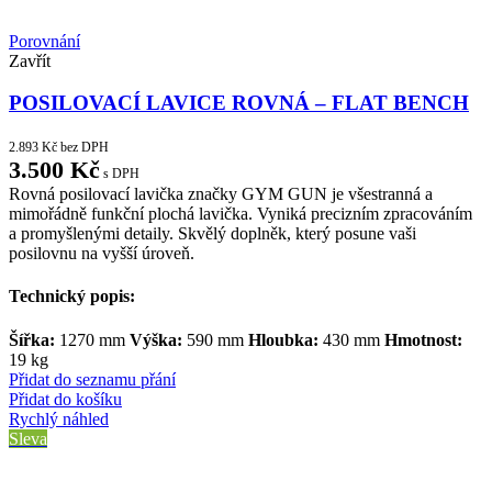
Porovnání
Zavřít
POSILOVACÍ LAVICE ROVNÁ – FLAT BENCH
2.893
Kč
bez DPH
3.500
Kč
s DPH
Rovná posilovací lavička značky GYM GUN je všestranná a
mimořádně funkční plochá lavička. Vyniká precizním zpracováním
a promyšlenými detaily. Skvělý doplněk, který posune vaši
posilovnu na vyšší úroveň.
Technický popis:
Šířka:
1270 mm
Výška:
590 mm
Hloubka:
430 mm
Hmotnost:
19 kg
Přidat do seznamu přání
Přidat do košíku
Rychlý náhled
Sleva