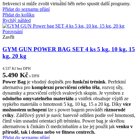
frekvenci si může zvolit virtuální běh nebo spustit další programy.
Přidat do seznamu přání
Přidat do košíku
Rychlý náhled
Porovnání
Zavřít
GYM GUN POWER BAG SET 4 ks 5 kg, 10 kg, 15
kg, 20 kg
4.537
Kč
bez DPH
5.490
Kč
s DPH
Power Bag
je vhodný doplněk pro
funkční trénink
. Perfektní
alternativa pro
komplexní procvičení celého těla
, rozvoj síly,
dynamiky a procvičení celých svalových skupin. Je vyroben z
odolného omyvatelného materiálu
a vnitřek obsahuje výplň ze
sypkého materiálu o hmotnosti 5 kg, 10 kg, 15 a 20 kg. Díky
více
možnostem uchopení
lze s power bagem provádět r
ůznorodé
cviky
. Zátěžový pytel je navíc barevně odlišen podle své hmotnosti,
čímž vám usnadní orientaci při tréninku. Power bag je skvělou
alternativou k činkám či medicinbalům a lze jej použít jak
venku v
přírodě, tak i doma nebo ve fitness centrech.
Přidat do seznamu přání