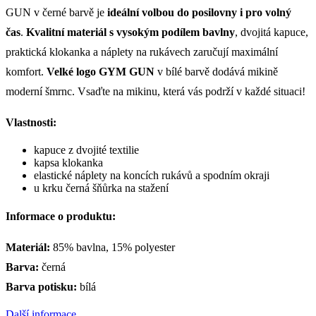
GUN v černé barvě je
ideální volbou do posilovny i pro volný
čas
.
Kvalitní materiál s vysokým podílem bavlny
, dvojitá kapuce,
praktická klokanka a náplety na rukávech zaručují maximální
komfort.
Velké logo GYM GUN
v bílé barvě dodává mikině
moderní šmrnc. Vsaďte na mikinu, která vás podrží v každé situaci!
Vlastnosti:
kapuce z dvojité textilie
kapsa klokanka
elastické náplety na koncích rukávů a spodním okraji
u krku černá šňůrka na stažení
Informace o produktu:
Materiál:
85% bavlna, 15% polyester
Barva:
černá
Barva potisku:
bílá
Další informace