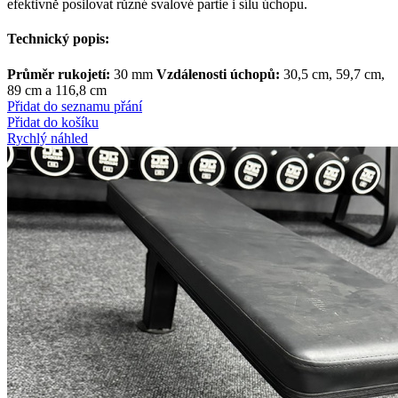
efektivně posilovat různé svalové partie i sílu úchopu.
Technický popis:
Průměr rukojetí:
30 mm
Vzdálenosti úchopů:
30,5 cm, 59,7 cm,
89 cm a 116,8 cm
Přidat do seznamu přání
Přidat do košíku
Rychlý náhled