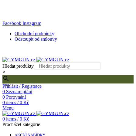
DOPRAVA ZDARMA PŘI OBJEDNÁVCE NAD 2000 KČ!
Internetový obchod s kvalitním fitness vybavením
Facebook
Instagram
Obchodní podmínky
Odstoupit od smlouvy
DOPRAVA ZDARMA PŘI OBJEDNÁVCE NAD 2000 KČ!
Hledat produkty
×
Přihlásit / Registrace
0
Seznam přání
0
Porovnání
0
items
/
0
Kč
Menu
0
items
/
0
Kč
Procházet kategorie
AKČNÍ NABÍDKY