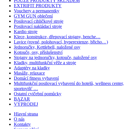
POUZE PRODUKTY SKLADEM
EXTRIFIT PRODUKTY
Vouchery a permanentky
GYM GUN oblečení
Posilovací cihličkové stroje
Posilovací nakládací stroje
Kardio stroje
Klece, konstrukce, dřepovací stojany, benche…
Lavice (rovné, polohovací, hyperextenze, břicho…)
Jednoručky, Kettlebell, naložené osy
Kotouče, osy, příslušenství
Stojany na jednoručky, kotouče, naložené osy
Kladky, multifunkční věže a stroje
Adaptéry na kladky
Masáže, relaxace
Domácí fitness vybavení
Multifunkční posilovací vybavení do hotelů, wellness center,
sportovišť …
Ostatní cvičební pomůcky
BAZAR
VÝPRODEJ
Hlavní strana
O nás
Kontakty