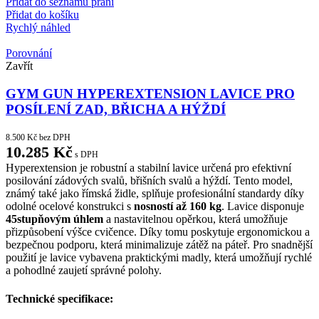
Přidat do seznamu přání
Přidat do košíku
Rychlý náhled
Porovnání
Zavřít
GYM GUN HYPEREXTENSION LAVICE PRO
POSÍLENÍ ZAD, BŘICHA A HÝŽDÍ
8.500
Kč
bez DPH
10.285
Kč
s DPH
Hyperextension je robustní a stabilní lavice určená pro efektivní
posilování zádových svalů, břišních svalů a hýždí. Tento model,
známý také jako římská židle, splňuje profesionální standardy díky
odolné ocelové konstrukci s
nosností až 160 kg
. Lavice disponuje
45stupňovým úhlem
a nastavitelnou opěrkou, která umožňuje
přizpůsobení výšce cvičence. Díky tomu poskytuje ergonomickou a
bezpečnou podporu, která minimalizuje zátěž na páteř. Pro snadnější
použití je lavice vybavena praktickými madly, která umožňují rychlé
a pohodlné zaujetí správné polohy.
Technické specifikace: