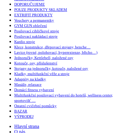
DOPORUČUJEME
POUZE PRODUKTY SKLADEM
EXTRIFIT PRODUKTY
Vouchery a permanentky
GYM GUN oblečení
Posilovací cihličkové stroje
Posilovací nakládací stroje
Kardio stroje
Klece, konstrukce, dřepovací stojany, benche…
Lavice (rovné, polohovací, hyperextenze, břicho…)
Jednoručky, Kettlebell, naložené osy
Kotouče, osy, příslušenství
Stojany na jednoručky, kotouče, naložené osy
Kladky, multifunkční věže a stroje
Adaptéry na kladky
Masáže, relaxace
Domácí fitness vybavení
Multifunkční posilovací vybavení do hotelů, wellness center,
sportovišť …
Ostatní cvičební pomůcky
BAZAR
VÝPRODEJ
Hlavní strana
O nás