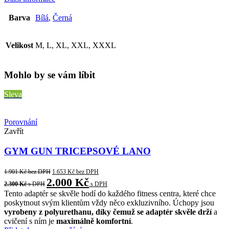
Barva
Bílá
,
Černá
Velikost
M, L, XL, XXL, XXXL
Mohlo by se vám líbit
Sleva
Porovnání
Zavřít
GYM GUN TRICEPSOVÉ LANO
1.901
Kč
bez DPH
1.653
Kč
bez DPH
2.000
Kč
2.300
Kč
s DPH
s DPH
Tento adaptér se skvěle hodí do každého fitness centra, které chce
poskytnout svým klientům vždy něco exkluzivního. Úchopy jsou
vyrobeny z polyurethanu, díky čemuž se adaptér skvěle drží
a
cvičení s ním je
maximálně komfortní
.