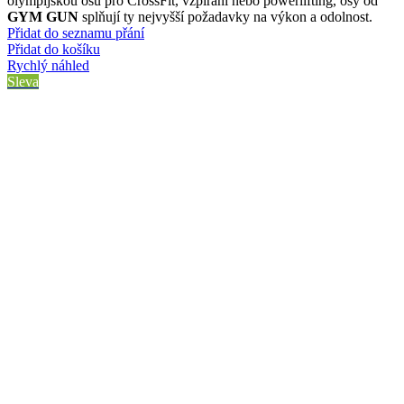
olympijskou osu pro CrossFit, vzpírání nebo powerlifting, osy od
GYM GUN
splňují ty nejvyšší požadavky na výkon a odolnost.
Přidat do seznamu přání
Přidat do košíku
Rychlý náhled
Sleva