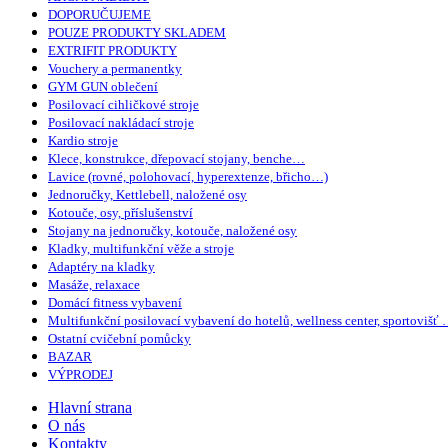
DOPORUČUJEME
POUZE PRODUKTY SKLADEM
EXTRIFIT PRODUKTY
Vouchery a permanentky
GYM GUN oblečení
Posilovací cihličkové stroje
Posilovací nakládací stroje
Kardio stroje
Klece, konstrukce, dřepovací stojany, benche…
Lavice (rovné, polohovací, hyperextenze, břicho…)
Jednoručky, Kettlebell, naložené osy
Kotouče, osy, příslušenství
Stojany na jednoručky, kotouče, naložené osy
Kladky, multifunkční věže a stroje
Adaptéry na kladky
Masáže, relaxace
Domácí fitness vybavení
Multifunkční posilovací vybavení do hotelů, wellness center, sportovišť
Ostatní cvičební pomůcky
BAZAR
VÝPRODEJ
Hlavní strana
O nás
Kontakty