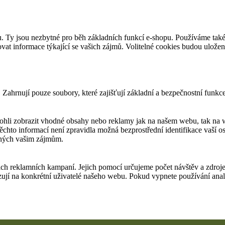
. Ty jsou nezbytné pro běh základních funkcí e-shopu. Používáme také 
t informace týkající se vašich zájmů. Volitelné cookies budou uložen
Zahrnují pouze soubory, které zajišťují základní a bezpečnostní funkc
li zobrazit vhodné obsahy nebo reklamy jak na našem webu, tak na we
ěchto informací není zpravidla možná bezprostřední identifikace vaší
ených vašim zájmům.
 reklamních kampaní. Jejich pomocí určujeme počet návštěv a zdroje 
azují na konkrétní uživatelé našeho webu. Pokud vypnete používání ana