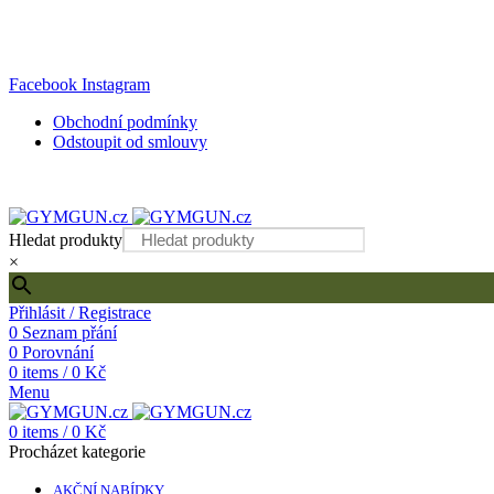
Internetový obchod s kvalitním fitness vybavením
Facebook
Instagram
Obchodní podmínky
Odstoupit od smlouvy
Hledat produkty
×
Přihlásit / Registrace
0
Seznam přání
0
Porovnání
0
items
/
0
Kč
Menu
0
items
/
0
Kč
Procházet kategorie
AKČNÍ NABÍDKY