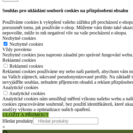
Souhlas pro ukládání souborů cookies na přizpůsobení obsahu
Používáme cookies k vylepšení vašeho zážitku při procházení e-shopu
porozumět tomu, jak používáte e-shop. Můžeme vám tímto také ukazova
nepovolíte, může to mít negativní vliv na vaše procházení e-shopu.
Nezbytné cookies
Nezbytné cookies
Vždy povoleno
Nezbytné cookies jsou naprosto zásadní pro správné fungování webu. 
Reklamní cookies
Reklamní cookies
Reklamní cookies používáme my nebo naši partneři, abychom vám moh
na Vašich zájmech, takzvané pseudonymizované profily. Na základě t
nevyjádříte souhlas, nebudete příjemcem obsahů a reklam přizpůsob
Analytické cookies
Analytické cookies
Analytické cookies nám umožňují měření výkonu našeho webu a našich
cookies zpracováváme souhrnně, bez použití identifikátorů, které uk
analýzy výkonu a optimalizace našich opatření.
ULOŽIT A PŘIJMOUT
Hledat produkty
×