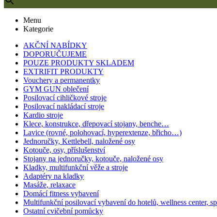
Menu
Kategorie
AKČNÍ NABÍDKY
DOPORUČUJEME
POUZE PRODUKTY SKLADEM
EXTRIFIT PRODUKTY
Vouchery a permanentky
GYM GUN oblečení
Posilovací cihličkové stroje
Posilovací nakládací stroje
Kardio stroje
Klece, konstrukce, dřepovací stojany, benche…
Lavice (rovné, polohovací, hyperextenze, břicho…)
Jednoručky, Kettlebell, naložené osy
Kotouče, osy, příslušenství
Stojany na jednoručky, kotouče, naložené osy
Kladky, multifunkční věže a stroje
Adaptéry na kladky
Masáže, relaxace
Domácí fitness vybavení
Multifunkční posilovací vybavení do hotelů, wellness center, s
Ostatní cvičební pomůcky