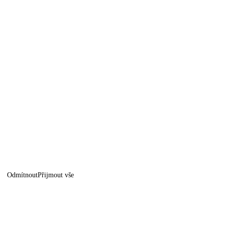
Odmítnout
Přijmout vše