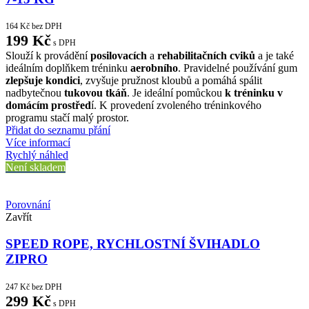
164
Kč
bez DPH
199
Kč
s DPH
Slouží k provádění
posilovacích
a
rehabilitačních
cviků
a je také
ideálním doplňkem tréninku
aerobního
. Pravidelné používání gum
zlepšuje kondici
, zvyšuje pružnost kloubů a pomáhá spálit
nadbytečnou
tukovou tkáň
. Je ideální pomůckou
k tréninku v
domácím prostřed
í. K provedení zvoleného tréninkového
programu stačí malý prostor.
Přidat do seznamu přání
Více informací
Rychlý náhled
Není skladem
Porovnání
Zavřít
SPEED ROPE, RYCHLOSTNÍ ŠVIHADLO
ZIPRO
247
Kč
bez DPH
299
Kč
s DPH