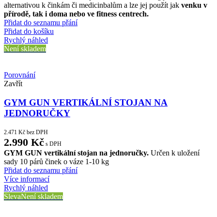
alternativou k činkám či medicinbalům a lze jej použít jak
venku v
přírodě, tak i doma nebo ve fitness centrech.
Přidat do seznamu přání
Přidat do košíku
Rychlý náhled
Není skladem
Porovnání
Zavřít
GYM GUN VERTIKÁLNÍ STOJAN NA
JEDNORUČKY
2.471
Kč
bez DPH
2.990
Kč
s DPH
GYM GUN vertikální stojan na jednoručky.
Určen k uložení
sady 10 párů činek o váze 1-10 kg
Přidat do seznamu přání
Více informací
Rychlý náhled
Sleva
Není skladem