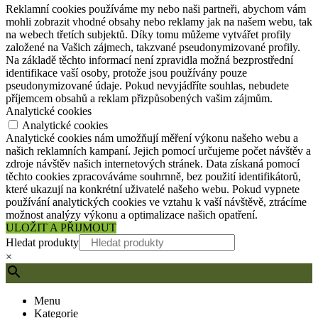
Reklamní cookies používáme my nebo naši partneři, abychom vám
mohli zobrazit vhodné obsahy nebo reklamy jak na našem webu, tak
na webech třetích subjektů. Díky tomu můžeme vytvářet profily
založené na Vašich zájmech, takzvané pseudonymizované profily.
Na základě těchto informací není zpravidla možná bezprostřední
identifikace vaší osoby, protože jsou používány pouze
pseudonymizované údaje. Pokud nevyjádříte souhlas, nebudete
příjemcem obsahů a reklam přizpůsobených vašim zájmům.
Analytické cookies
Analytické cookies
Analytické cookies nám umožňují měření výkonu našeho webu a
našich reklamních kampaní. Jejich pomocí určujeme počet návštěv a
zdroje návštěv našich internetových stránek. Data získaná pomocí
těchto cookies zpracováváme souhrnně, bez použití identifikátorů,
které ukazují na konkrétní uživatelé našeho webu. Pokud vypnete
používání analytických cookies ve vztahu k vaší návštěvě, ztrácíme
možnost analýzy výkonu a optimalizace našich opatření.
ULOŽIT A PŘIJMOUT
Hledat produkty
×
Menu
Kategorie