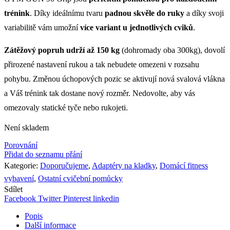
trénink
. Díky ideálnímu tvaru
padnou skvěle do ruky
a díky svoji
variabilitě vám umožní
více variant u jednotlivých cviků
.
Zátěžový popruh udrží až 150 kg
(dohromady oba 300kg), dovolí
přirozené nastavení rukou a tak nebudete omezeni v rozsahu
pohybu. Změnou úchopových pozic se aktivují nová svalová vlákna
a Váš trénink tak dostane nový rozměr. Nedovolte, aby vás
omezovaly statické tyče nebo rukojeti.
Není skladem
Porovnání
Přidat do seznamu přání
Kategorie:
Doporučujeme
,
Adaptéry na kladky
,
Domácí fitness
vybavení
,
Ostatní cvičební pomůcky
Sdílet
Facebook
Twitter
Pinterest
linkedin
Popis
Další informace