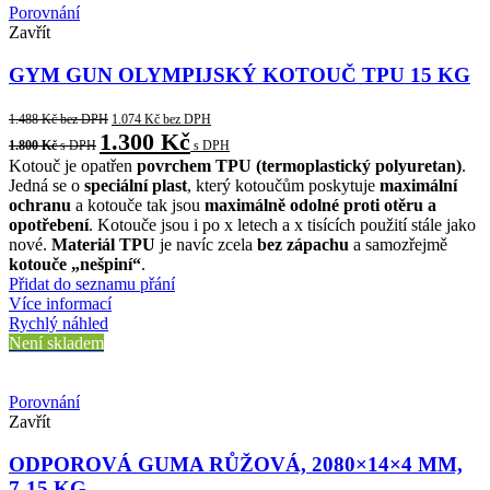
Porovnání
Zavřít
GYM GUN OLYMPIJSKÝ KOTOUČ TPU 15 KG
1.488
Kč
bez DPH
1.074
Kč
bez DPH
1.300
Kč
1.800
Kč
s DPH
s DPH
Kotouč je opatřen
povrchem TPU (termoplastický polyuretan)
.
Jedná se o
speciální plast
, který kotoučům poskytuje
maximální
ochranu
a kotouče tak jsou
maximálně odolné proti otěru a
opotřebení
. Kotouče jsou i po x letech a x tisících použití stále jako
nové.
Materiál TPU
je navíc zcela
bez zápachu
a samozřejmě
kotouče „nešpiní“
.
Přidat do seznamu přání
Více informací
Rychlý náhled
Není skladem
Porovnání
Zavřít
ODPOROVÁ GUMA RŮŽOVÁ, 2080×14×4 MM,
7-15 KG