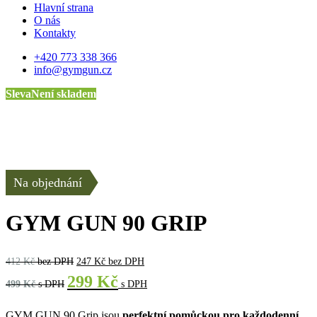
Hlavní strana
O nás
Kontakty
+420 773 338 366
info@gymgun.cz
Sleva
Není skladem
Na objednání
GYM GUN 90 GRIP
412
Kč
bez DPH
247
Kč
bez DPH
299
Kč
499
Kč
s DPH
s DPH
GYM GUN 90 Grip jsou
perfektní pomůckou pro každodenní