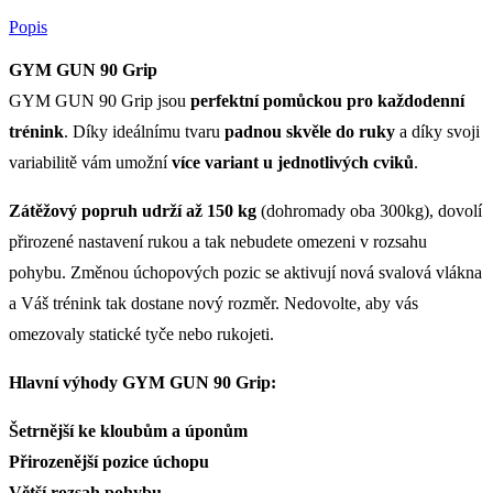
Popis
GYM GUN 90 Grip
GYM GUN 90 Grip jsou
perfektní pomůckou pro každodenní
trénink
. Díky ideálnímu tvaru
padnou skvěle do ruky
a díky svoji
variabilitě vám umožní
více variant u jednotlivých cviků
.
Zátěžový popruh udrží až 150 kg
(dohromady oba 300kg), dovolí
přirozené nastavení rukou a tak nebudete omezeni v rozsahu
pohybu. Změnou úchopových pozic se aktivují nová svalová vlákna
a Váš trénink tak dostane nový rozměr. Nedovolte, aby vás
omezovaly statické tyče nebo rukojeti.
Hlavní výhody GYM GUN 90 Grip:
Šetrnější ke kloubům a úponům
Přirozenější pozice úchopu
Větší rozsah pohybu