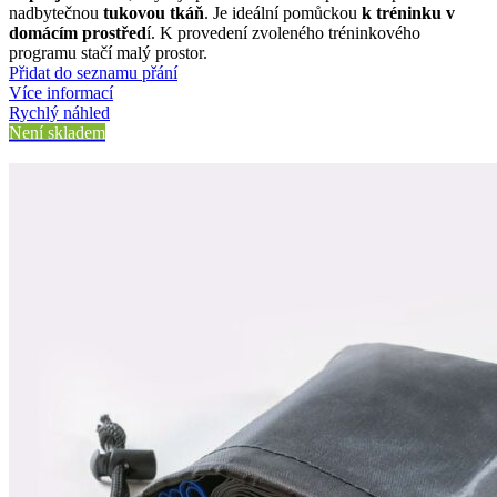
nadbytečnou
tukovou tkáň
. Je ideální pomůckou
k tréninku v
domácím prostřed
í. K provedení zvoleného tréninkového
programu stačí malý prostor.
Přidat do seznamu přání
Více informací
Rychlý náhled
Není skladem