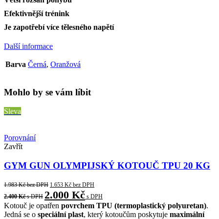
Efektivnější trénink
Je zapotřebí více tělesného napětí
Další informace
Barva
Černá
,
Oranžová
Mohlo by se vám líbit
Sleva
Porovnání
Zavřít
GYM GUN OLYMPIJSKÝ KOTOUČ TPU 20 KG
1.983
Kč
bez DPH
1.653
Kč
bez DPH
2.000
Kč
2.400
Kč
s DPH
s DPH
Kotouč je opatřen
povrchem TPU (termoplastický polyuretan)
.
Jedná se o
speciální plast
, který kotoučům poskytuje
maximální