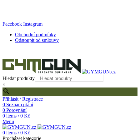
DOPRAVA ZDARMA PŘI OBJEDNÁVCE NAD 2000 KČ!
Internetový obchod s kvalitním fitness vybavením
Facebook
Instagram
Obchodní podmínky
Odstoupit od smlouvy
DOPRAVA ZDARMA PŘI OBJEDNÁVCE NAD 2000 KČ!
Hledat produkty
×
Přihlásit / Registrace
0
Seznam přání
0
Porovnání
0
items
/
0
Kč
Menu
0
items
/
0
Kč
Procházet kategorie