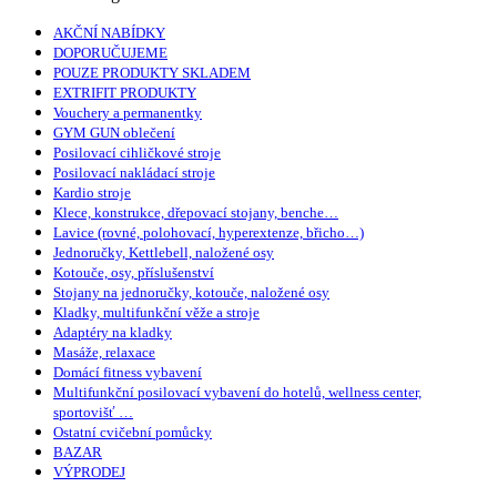
AKČNÍ NABÍDKY
DOPORUČUJEME
POUZE PRODUKTY SKLADEM
EXTRIFIT PRODUKTY
Vouchery a permanentky
GYM GUN oblečení
Posilovací cihličkové stroje
Posilovací nakládací stroje
Kardio stroje
Klece, konstrukce, dřepovací stojany, benche…
Lavice (rovné, polohovací, hyperextenze, břicho…)
Jednoručky, Kettlebell, naložené osy
Kotouče, osy, příslušenství
Stojany na jednoručky, kotouče, naložené osy
Kladky, multifunkční věže a stroje
Adaptéry na kladky
Masáže, relaxace
Domácí fitness vybavení
Multifunkční posilovací vybavení do hotelů, wellness center,
sportovišť …
Ostatní cvičební pomůcky
BAZAR
VÝPRODEJ