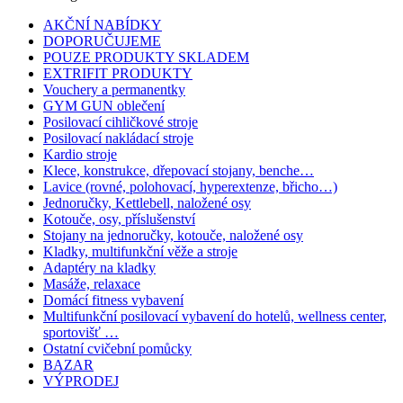
AKČNÍ NABÍDKY
DOPORUČUJEME
POUZE PRODUKTY SKLADEM
EXTRIFIT PRODUKTY
Vouchery a permanentky
GYM GUN oblečení
Posilovací cihličkové stroje
Posilovací nakládací stroje
Kardio stroje
Klece, konstrukce, dřepovací stojany, benche…
Lavice (rovné, polohovací, hyperextenze, břicho…)
Jednoručky, Kettlebell, naložené osy
Kotouče, osy, příslušenství
Stojany na jednoručky, kotouče, naložené osy
Kladky, multifunkční věže a stroje
Adaptéry na kladky
Masáže, relaxace
Domácí fitness vybavení
Multifunkční posilovací vybavení do hotelů, wellness center,
sportovišť …
Ostatní cvičební pomůcky
BAZAR
VÝPRODEJ