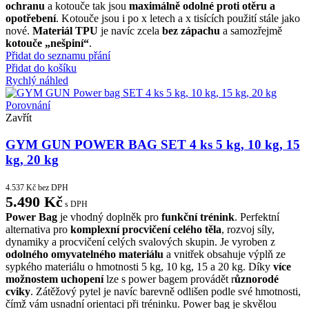
ochranu
a kotouče tak jsou
maximálně odolné proti otěru a
opotřebení
. Kotouče jsou i po x letech a x tisících použití stále jako
nové.
Materiál TPU
je navíc zcela
bez zápachu
a samozřejmě
kotouče „nešpiní“
.
Přidat do seznamu přání
Přidat do košíku
Rychlý náhled
Porovnání
Zavřít
GYM GUN POWER BAG SET 4 ks 5 kg, 10 kg, 15
kg, 20 kg
4.537
Kč
bez DPH
5.490
Kč
s DPH
Power Bag
je vhodný doplněk pro
funkční trénink
. Perfektní
alternativa pro
komplexní procvičení celého těla
, rozvoj síly,
dynamiky a procvičení celých svalových skupin. Je vyroben z
odolného omyvatelného materiálu
a vnitřek obsahuje výplň ze
sypkého materiálu o hmotnosti 5 kg, 10 kg, 15 a 20 kg. Díky
více
možnostem uchopení
lze s power bagem provádět r
ůznorodé
cviky
. Zátěžový pytel je navíc barevně odlišen podle své hmotnosti,
čímž vám usnadní orientaci při tréninku. Power bag je skvělou