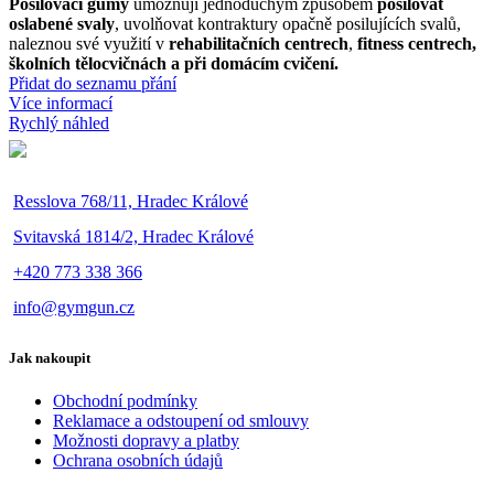
Posilovací gumy
umožňují jednoduchým způsobem
posilovat
oslabené svaly
, uvolňovat kontraktury opačně posilujících svalů,
naleznou své využití v
rehabilitačních centrech
,
fitness centrech,
školních tělocvičnách a při domácím cvičení.
Přidat do seznamu přání
Více informací
Rychlý náhled
Resslova 768/11, Hradec Králové
Svitavská 1814/2, Hradec Králové
+420 773 338 366
info@gymgun.cz
Jak nakoupit
Obchodní podmínky
Reklamace a odstoupení od smlouvy
Možnosti dopravy a platby
Ochrana osobních údajů