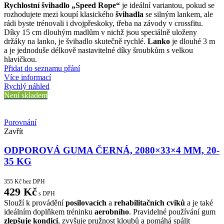
Rychlostní švihadlo „Speed Rope“
je ideální variantou, pokud se
rozhodujete mezi koupí klasického
švihadla
se silným lankem, ale
rádi byste trénovali i dvojpřeskoky, třeba na závody v crossfitu.
Díky 15 cm dlouhým madlům v nichž jsou speciálně uloženy
držáky na lanko, je švihadlo skutečně rychlé.
Lanko
je dlouhé 3 m
a je jednoduše délkově nastavitelné díky šroubkům s velkou
hlavičkou.
Přidat do seznamu přání
Více informací
Rychlý náhled
Není skladem
Porovnání
Zavřít
ODPOROVÁ GUMA ČERNÁ, 2080×33×4 MM, 20-
35 KG
355
Kč
bez DPH
429
Kč
s DPH
Slouží k provádění
posilovacích
a
rehabilitačních
cviků
a je také
ideálním doplňkem tréninku
aerobního
. Pravidelné používání gum
zlepšuje kondici
, zvyšuje pružnost kloubů a pomáhá spálit