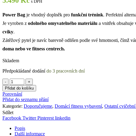
5.490
Kč
s DPH
Power Bag
je vhodný doplněk pro
funkční trénink
. Perfektní alter
Je vyroben z
odolného omyvatelného materiálu
a vnitřek obsahuje 
cviky
.
Zátěžový pytel je navíc barevně odlišen podle své hmotnosti, čímž vám
doma nebo ve fitness centrech.
Skladem
Country
Předpokládané dodání
do 3 pracovních dní
/
GYM
region:
GUN
Přidat do košíku
POWER
Porovnání
BAG
Přidat do seznamu přání
SET
Kategorie:
Doporučujeme
,
Domácí fitness vybavení
,
Ostatní cvičebn
4
Sdílet
ks
Facebook
Twitter
Pinterest
linkedin
5
kg,
Popis
10
Další informace
kg,