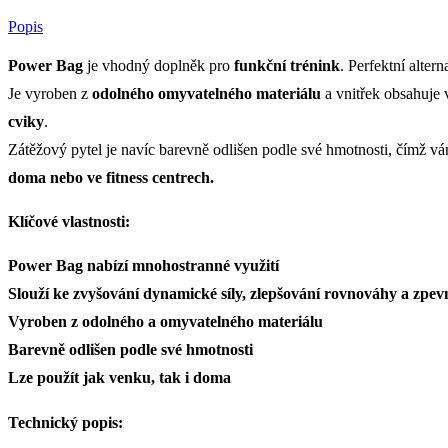
15
Popis
kg,
20
Power Bag
je vhodný doplněk pro
funkční trénink
. Perfektní alter
kg
množství
Je vyroben z
odolného omyvatelného materiálu
a vnitřek obsahuje 
cviky
.
Zátěžový pytel je navíc barevně odlišen podle své hmotnosti, čímž vám
doma nebo ve fitness centrech.
Klíčové vlastnosti:
Power Bag nabízí mnohostranné využití
Slouží ke zvyšování dynamické síly, zlepšování rovnováhy a zpevn
Vyroben z odolného a omyvatelného materiálu
Barevně odlišen podle své hmotnosti
Lze použít jak venku, tak i doma
Technický popis: