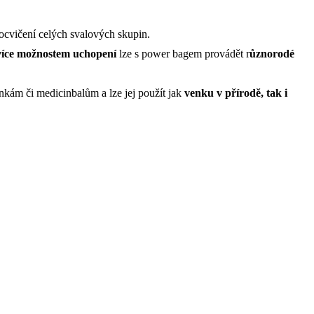
rocvičení celých svalových skupin.
více možnostem uchopení
lze s power bagem provádět r
ůznorodé
inkám či medicinbalům a lze jej použít jak
venku v přírodě, tak i