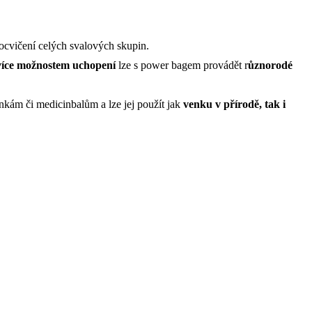
rocvičení celých svalových skupin.
více možnostem uchopení
lze s power bagem provádět r
ůznorodé
inkám či medicinbalům a lze jej použít jak
venku v přírodě, tak i