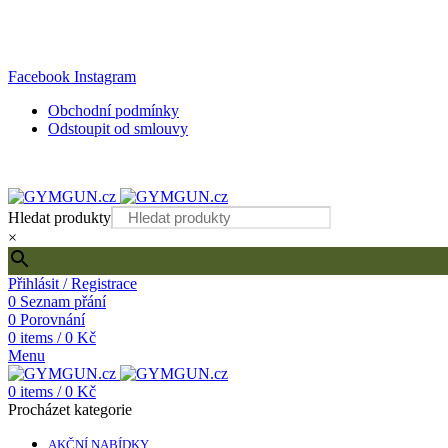
Internetový obchod s kvalitním fitness vybavením
Facebook
Instagram
Obchodní podmínky
Odstoupit od smlouvy
Hledat produkty
×
Přihlásit / Registrace
0
Seznam přání
0
Porovnání
0
items
/
0
Kč
Menu
0
items
/
0
Kč
Procházet kategorie
AKČNÍ NABÍDKY