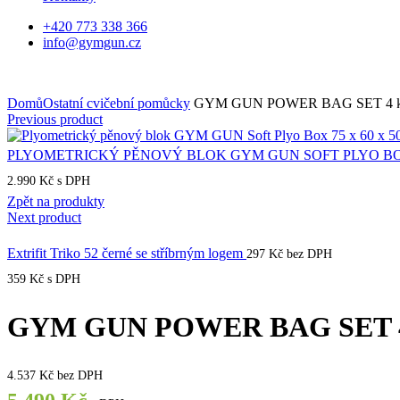
+420 773 338 366
info@gymgun.cz
Domů
Ostatní cvičební pomůcky
GYM GUN POWER BAG SET 4 ks 5 
Previous product
PLYOMETRICKÝ PĚNOVÝ BLOK GYM GUN SOFT PLYO BOX 
2.990
Kč
s DPH
Zpět na produkty
Next product
Extrifit Triko 52 černé se stříbrným logem
297
Kč
bez DPH
359
Kč
s DPH
GYM GUN POWER BAG SET 4 ks 
4.537
Kč
bez DPH