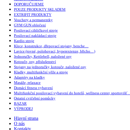
DOPORUČUJEME
POUZE PRODUKTY SKLADEM
EXTRIFIT PRODUKTY
Vouchery a permanentky
GYM GUN oblečení
Posilovací cihličkové stroje
Posilovací nakládací stroje
Kardio stroje
Klece, konstrukce, dřepovací stojany, benche…
Lavice (rovné, polohovací, hyperextenze, břicho…)
Jednoručky, Kettlebell, naložené osy
Kotouče, osy, příslušenství
Stojany na jednoručky, kotouče, naložené osy
Kladky, multifunkční věže a stroje
Adaptéry na kladky
Masáže, relaxace
Domácí fitness vybavení
Multifunkční posilovací vybavení do hotelů, wellness center, sportovišť
Ostatní cvičební pomůcky
BAZAR
VÝPRODEJ
Hlavní strana
O nás
Kontakty