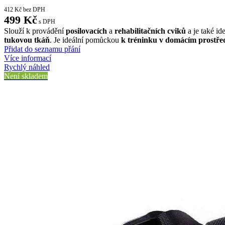
412
Kč
bez DPH
499
Kč
s DPH
Slouží k provádění
posilovacích
a
rehabilitačních
cviků
a je také i
tukovou tkáň
. Je ideální pomůckou
k tréninku v domácím prostře
Přidat do seznamu přání
Více informací
Rychlý náhled
Není skladem