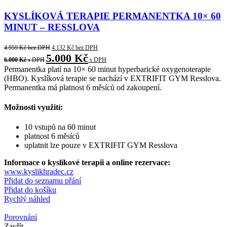
KYSLÍKOVÁ TERAPIE PERMANENTKA 10× 60
MINUT – RESSLOVA
4.959
Kč
bez DPH
4.132
Kč
bez DPH
5.000
Kč
6.000
Kč
s DPH
s DPH
Permanentka platí na 10× 60 minut hyperbarické oxygenoterapie
(HBO). Kyslíková terapie se nachází v EXTRIFIT GYM Resslova.
Permanentka má platnost 6 měsíců od zakoupení.
Možnosti využití:
10 vstupů na 60 minut
platnost 6 měsíců
uplatnit lze pouze v EXTRIFIT GYM Resslova
Informace o kyslíkové terapii a online rezervace:
www.kyslikhradec.cz
Přidat do seznamu přání
Přidat do košíku
Rychlý náhled
Porovnání
Zavřít