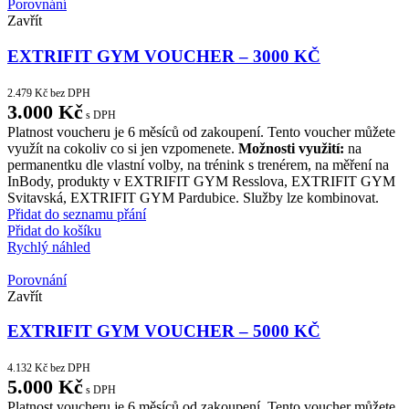
Porovnání
Zavřít
EXTRIFIT GYM VOUCHER – 3000 KČ
2.479
Kč
bez DPH
3.000
Kč
s DPH
Platnost voucheru je 6 měsíců od zakoupení. Tento voucher můžete
využít na cokoliv co si jen vzpomenete.
Možnosti využití:
na
permanentku dle vlastní volby, na trénink s trenérem, na měření na
InBody, produkty v EXTRIFIT GYM Resslova, EXTRIFIT GYM
Svitavská, EXTRIFIT GYM Pardubice. Služby lze kombinovat.
Přidat do seznamu přání
Přidat do košíku
Rychlý náhled
Porovnání
Zavřít
EXTRIFIT GYM VOUCHER – 5000 KČ
4.132
Kč
bez DPH
5.000
Kč
s DPH
Platnost voucheru je 6 měsíců od zakoupení. Tento voucher můžete