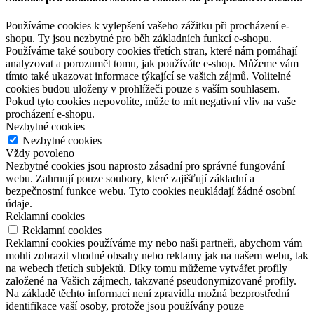
Používáme cookies k vylepšení vašeho zážitku při procházení e-
shopu. Ty jsou nezbytné pro běh základních funkcí e-shopu.
Používáme také soubory cookies třetích stran, které nám pomáhají
analyzovat a porozumět tomu, jak používáte e-shop. Můžeme vám
tímto také ukazovat informace týkající se vašich zájmů. Volitelné
cookies budou uloženy v prohlížeči pouze s vaším souhlasem.
Pokud tyto cookies nepovolíte, může to mít negativní vliv na vaše
procházení e-shopu.
Nezbytné cookies
Nezbytné cookies
Vždy povoleno
Nezbytné cookies jsou naprosto zásadní pro správné fungování
webu. Zahrnují pouze soubory, které zajišťují základní a
bezpečnostní funkce webu. Tyto cookies neukládají žádné osobní
údaje.
Reklamní cookies
Reklamní cookies
Reklamní cookies používáme my nebo naši partneři, abychom vám
mohli zobrazit vhodné obsahy nebo reklamy jak na našem webu, tak
na webech třetích subjektů. Díky tomu můžeme vytvářet profily
založené na Vašich zájmech, takzvané pseudonymizované profily.
Na základě těchto informací není zpravidla možná bezprostřední
identifikace vaší osoby, protože jsou používány pouze