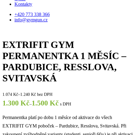
Kontakty
+420 773 338 366
info@gymgun.cz
EXTRIFIT GYM
PERMANENTKA 1 MĚSÍC –
PARDUBICE, RESSLOVA,
SVITAVSKÁ
1.074
Kč
–
1.240
Kč
bez DPH
1.300
Kč
1.500
Kč
–
s DPH
Permanentka platí po dobu 1 měsíce od aktivace do všech
EXTRIFIT GYM poboček – Pardubice, Resslova, Svitavská. Při
zakoupení zvýhodněné varianty (studenti, senioři 60+) je při aktivaci