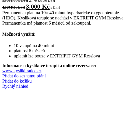
3.306
Kč
bez DPH
2.479
Kč
bez DPH
3.000
Kč
4.000
Kč
s DPH
s DPH
Permanentka platí na 10× 40 minut hyperbarické oxygenoterapie
(HBO). Kyslíková terapie se nachází v EXTRIFIT GYM Resslova.
Permanentka má platnost 6 měsíců od zakoupení.
Možnosti využití:
10 vstupů na 40 minut
platnost 6 měsíců
uplatnit lze pouze v EXTRIFIT GYM Resslova
Informace o kyslíkové terapii a online rezervace:
www.kyslikhradec.cz
Přidat do seznamu přání
Přidat do košíku
Rychlý náhled