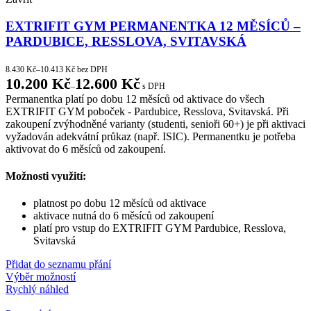
EXTRIFIT GYM PERMANENTKA 12 MĚSÍCŮ –
PARDUBICE, RESSLOVA, SVITAVSKÁ
8.430
Kč
–
10.413
Kč
bez DPH
10.200
Kč
12.600
Kč
–
s DPH
Permanentka platí po dobu 12 měsíců od aktivace do všech
EXTRIFIT GYM poboček - Pardubice, Resslova, Svitavská. Při
zakoupení zvýhodněné varianty (studenti, senioři 60+) je při aktivaci
vyžadován adekvátní průkaz (např. ISIC). Permanentku je potřeba
aktivovat do 6 měsíců od zakoupení.
Možnosti využití:
platnost po dobu 12 měsíců od aktivace
aktivace nutná do 6 měsíců od zakoupení
platí pro vstup do EXTRIFIT GYM Pardubice, Resslova,
Svitavská
Přidat do seznamu přání
Výběr možností
Rychlý náhled