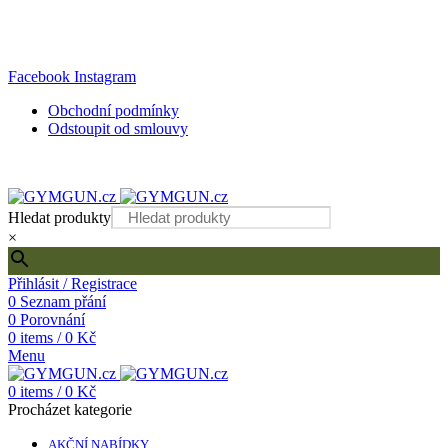
DOPRAVA ZDARMA PŘI OBJEDNÁVCE NAD 2000 KČ!
Internetový obchod s kvalitním fitness vybavením
Facebook
Instagram
Obchodní podmínky
Odstoupit od smlouvy
DOPRAVA ZDARMA PŘI OBJEDNÁVCE NAD 2000 KČ!
Hledat produkty
×
Přihlásit / Registrace
0
Seznam přání
0
Porovnání
0
items
/
0
Kč
Menu
0
items
/
0
Kč
Procházet kategorie
AKČNÍ NABÍDKY