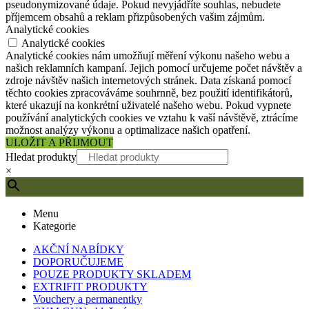
pseudonymizované údaje. Pokud nevyjádříte souhlas, nebudete
příjemcem obsahů a reklam přizpůsobených vašim zájmům.
Analytické cookies
Analytické cookies
Analytické cookies nám umožňují měření výkonu našeho webu a
našich reklamních kampaní. Jejich pomocí určujeme počet návštěv a
zdroje návštěv našich internetových stránek. Data získaná pomocí
těchto cookies zpracováváme souhrnně, bez použití identifikátorů,
které ukazují na konkrétní uživatelé našeho webu. Pokud vypnete
používání analytických cookies ve vztahu k vaší návštěvě, ztrácíme
možnost analýzy výkonu a optimalizace našich opatření.
ULOŽIT A PŘIJMOUT
Hledat produkty
×
Menu
Kategorie
AKČNÍ NABÍDKY
DOPORUČUJEME
POUZE PRODUKTY SKLADEM
EXTRIFIT PRODUKTY
Vouchery a permanentky