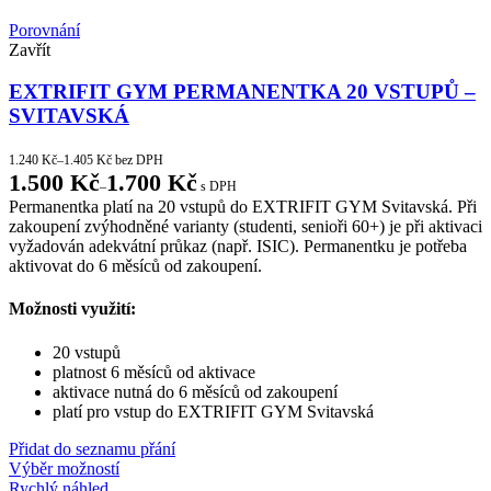
Porovnání
Zavřít
EXTRIFIT GYM PERMANENTKA 20 VSTUPŮ –
SVITAVSKÁ
1.240
Kč
–
1.405
Kč
bez DPH
1.500
Kč
1.700
Kč
–
s DPH
Permanentka platí na 20 vstupů do EXTRIFIT GYM Svitavská. Při
zakoupení zvýhodněné varianty (studenti, senioři 60+) je při aktivaci
vyžadován adekvátní průkaz (např. ISIC). Permanentku je potřeba
aktivovat do 6 měsíců od zakoupení.
Možnosti využití:
20 vstupů
platnost 6 měsíců od aktivace
aktivace nutná do 6 měsíců od zakoupení
platí pro vstup do EXTRIFIT GYM Svitavská
Přidat do seznamu přání
Výběr možností
Rychlý náhled