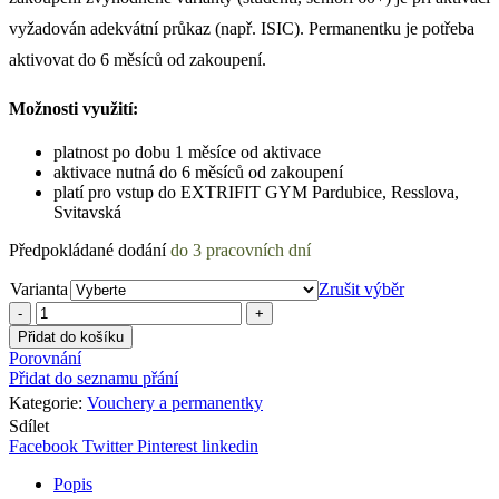
vyžadován adekvátní průkaz (např. ISIC). Permanentku je potřeba
aktivovat do 6 měsíců od zakoupení.
Možnosti využití:
platnost po dobu 1 měsíce od aktivace
aktivace nutná do 6 měsíců od zakoupení
platí pro vstup do EXTRIFIT GYM Pardubice, Resslova,
Svitavská
Country
Předpokládané dodání
do 3 pracovních dní
/
region:
Varianta
Zrušit výběr
EXTRIFIT
GYM
Přidat do košíku
PERMANENTKA
Porovnání
1
Přidat do seznamu přání
MĚSÍC
Kategorie:
Vouchery a permanentky
-
Sdílet
PARDUBICE,
Facebook
Twitter
Pinterest
linkedin
RESSLOVA,
SVITAVSKÁ
Popis
množství