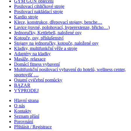
GYM GUN oblečení
Posilovací cihličkové stroje
Posilovací nakládací stroje
Kardio stroje
Klece, konstrukce, dřepovací stojany, benche…
Lavice (rovné, polohovací, hyperextenze, břicho…)
Jednoručky, Kettlebell, naložené osy
Kotouče, osy, příslušenství
Stojany na jednoručky, kotouče, naložené osy
Kladky, multifunkční věže a stroje
Adaptéry na kladky
Masáže, relaxace
Domácí fitness vybavení
Multifunkční posilovací vybavení do hotelů, wellness center,
sportovišť …
Ostatní cvičební pomůcky
BAZAR
VÝPRODEJ
Hlavní strana
O nás
Kontakty
Seznam přání
Porovnání
Přihlásit / Registrace