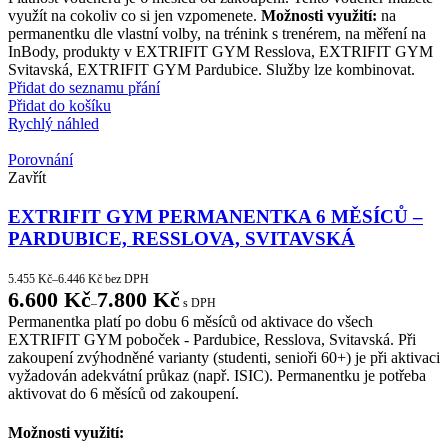
využít na cokoliv co si jen vzpomenete.
Možnosti využití:
na
permanentku dle vlastní volby, na trénink s trenérem, na měření na
InBody, produkty v EXTRIFIT GYM Resslova, EXTRIFIT GYM
Svitavská, EXTRIFIT GYM Pardubice. Služby lze kombinovat.
Přidat do seznamu přání
Přidat do košíku
Rychlý náhled
Porovnání
Zavřít
EXTRIFIT GYM PERMANENTKA 6 MĚSÍCŮ –
PARDUBICE, RESSLOVA, SVITAVSKÁ
5.455
Kč
–
6.446
Kč
bez DPH
6.600
Kč
7.800
Kč
–
s DPH
Permanentka platí po dobu 6 měsíců od aktivace do všech
EXTRIFIT GYM poboček - Pardubice, Resslova, Svitavská. Při
zakoupení zvýhodněné varianty (studenti, senioři 60+) je při aktivaci
vyžadován adekvátní průkaz (např. ISIC). Permanentku je potřeba
aktivovat do 6 měsíců od zakoupení.
Možnosti využití: