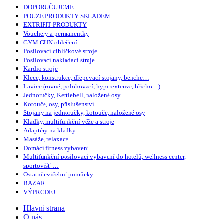
DOPORUČUJEME
POUZE PRODUKTY SKLADEM
EXTRIFIT PRODUKTY
Vouchery a permanentky
GYM GUN oblečení
Posilovací cihličkové stroje
Posilovací nakládací stroje
Kardio stroje
Klece, konstrukce, dřepovací stojany, benche…
Lavice (rovné, polohovací, hyperextenze, břicho…)
Jednoručky, Kettlebell, naložené osy
Kotouče, osy, příslušenství
Stojany na jednoručky, kotouče, naložené osy
Kladky, multifunkční věže a stroje
Adaptéry na kladky
Masáže, relaxace
Domácí fitness vybavení
Multifunkční posilovací vybavení do hotelů, wellness center,
sportovišť …
Ostatní cvičební pomůcky
BAZAR
VÝPRODEJ
Hlavní strana
O nás