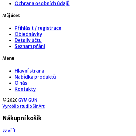
Ochrana osobních údajů
Můj účet
Přihlásit / registrace
Objednávky
Detaily účtu
Seznam přání
Menu
Hlavní strana
Nabídka produktů
O nás
Kontakty
© 2020
GYM GUN
Vyrobilo studio SinArt
Nákupní košík
zavřít