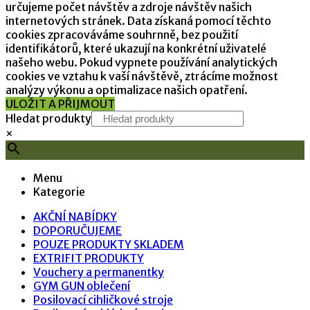
určujeme počet návštěv a zdroje návštěv našich
internetových stránek. Data získaná pomocí těchto
cookies zpracováváme souhrnně, bez použití
identifikátorů, které ukazují na konkrétní uživatelé
našeho webu. Pokud vypnete používání analytických
cookies ve vztahu k vaší návštěvě, ztrácíme možnost
analýzy výkonu a optimalizace našich opatření.
ULOŽIT A PŘIJMOUT
Hledat produkty
×
Menu
Kategorie
AKČNÍ NABÍDKY
DOPORUČUJEME
POUZE PRODUKTY SKLADEM
EXTRIFIT PRODUKTY
Vouchery a permanentky
GYM GUN oblečení
Posilovací cihličkové stroje