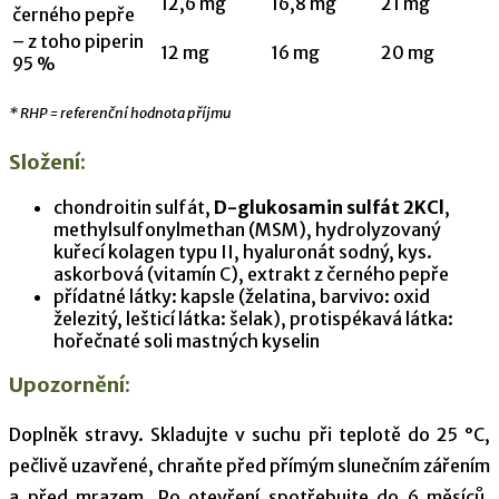
12,6 mg
16,8 mg
21 mg
černého pepře
– z toho piperin
12 mg
16 mg
20 mg
95 %
* RHP = referenční hodnota příjmu
Složení:
chondroitin sulfát,
D-glukosamin sulfát 2KCl
,
methylsulfonylmethan (MSM), hydrolyzovaný
kuřecí kolagen typu II, hyaluronát sodný, kys.
askorbová (vitamín C), extrakt z černého pepře
přídatné látky: kapsle (želatina, barvivo: oxid
železitý, lešticí látka: šelak), protispékavá látka:
hořečnaté soli mastných kyselin
Upozornění:
Doplněk stravy. Skladujte v suchu při teplotě do 25 °C,
pečlivě uzavřené, chraňte před přímým slunečním zářením
a před mrazem. Po otevření spotřebujte do 6 měsíců.