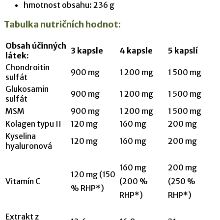
hmotnost obsahu: 236 g
Tabulka nutričních hodnot:
Obsah účinných
3 kapsle
4 kapsle
5 kapslí
látek:
Chondroitin
900 mg
1 200 mg
1 500 mg
sulfát
Glukosamin
900 mg
1 200 mg
1 500 mg
sulfát
MSM
900 mg
1 200 mg
1 500 mg
Kolagen typu II
120 mg
160 mg
200 mg
Kyselina
120 mg
160 mg
200 mg
hyaluronová
160 mg
200 mg
120 mg (150
Vitamín C
(200 %
(250 %
% RHP*)
RHP*)
RHP*)
Extrakt z