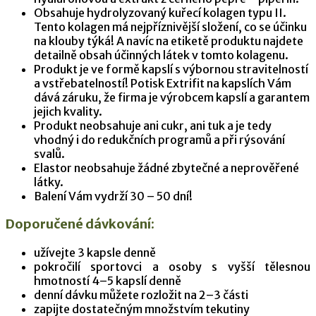
Obsahuje hydrolyzovaný kuřecí kolagen typu II.
Tento kolagen má nejpříznivější složení, co se účinku
na klouby týká! A navíc na etiketě produktu najdete
detailně obsah účinných látek v tomto kolagenu.
Produkt je ve formě kapslí s výbornou stravitelností
a vstřebatelností! Potisk Extrifit na kapslích Vám
dává záruku, že firma je výrobcem kapslí a garantem
jejich kvality.
Produkt neobsahuje ani cukr, ani tuk a je tedy
vhodný i do redukčních programů a při rýsování
svalů.
Elastor neobsahuje žádné zbytečné a neprověřené
látky.
Balení Vám vydrží 30 – 50 dní!
Doporučené dávkování:
užívejte 3 kapsle denně
pokročilí sportovci a osoby s vyšší tělesnou
hmotností 4–5 kapslí denně
denní dávku můžete rozložit na 2–3 části
zapijte dostatečným množstvím tekutiny