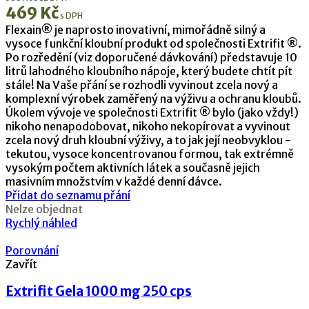
469
Kč
s DPH
Flexain® je naprosto inovativní, mimořádně silný a
vysoce funkční kloubní produkt od společnosti Extrifit ®.
Po rozředění (viz doporučené dávkování) představuje 10
litrů lahodného kloubního nápoje, který budete chtít pít
stále! Na Vaše přání se rozhodli vyvinout zcela nový a
komplexní výrobek zaměřený na výživu a ochranu kloubů.
Úkolem vývoje ve společnosti Extrifit ® bylo (jako vždy!)
nikoho nenapodobovat, nikoho nekopírovat a vyvinout
zcela nový druh kloubní výživy, a to jak její neobvyklou -
tekutou, vysoce koncentrovanou formou, tak extrémně
vysokým počtem aktivních látek a současně jejich
masivním množstvím v každé denní dávce.
Přidat do seznamu přání
Nelze objednat
Rychlý náhled
Porovnání
Zavřít
Extrifit Gela 1000 mg 250 cps