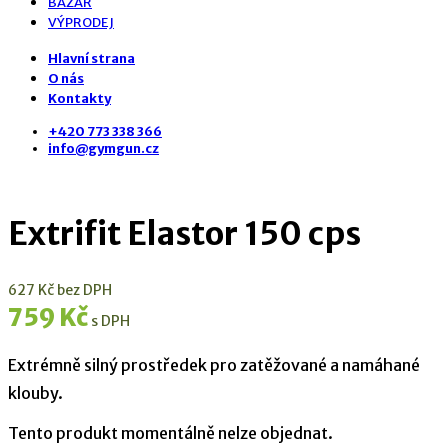
BAZAR
VÝPRODEJ
Hlavní strana
O nás
Kontakty
+420 773 338 366
info@gymgun.cz
Extrifit Elastor 150 cps
627
Kč
bez DPH
759
Kč
s DPH
Extrémně silný prostředek pro zatěžované a namáhané
klouby.
Tento produkt momentálně nelze objednat.