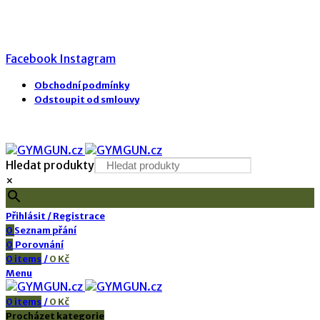
DOPRAVA ZDARMA PŘI OBJEDNÁVCE NAD 2000 KČ!
Internetový obchod s kvalitním fitness vybavením
Facebook
Instagram
Obchodní podmínky
Odstoupit od smlouvy
DOPRAVA ZDARMA PŘI OBJEDNÁVCE NAD 2000 KČ!
Hledat produkty
×
Přihlásit / Registrace
0
Seznam přání
0
Porovnání
0
items
/
0
Kč
Menu
0
items
/
0
Kč
Procházet kategorie