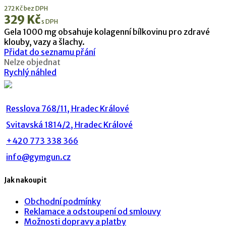
272
Kč
bez DPH
329
Kč
s DPH
Gela 1000 mg obsahuje kolagenní bílkovinu pro zdravé
klouby, vazy a šlachy.
Přidat do seznamu přání
Nelze objednat
Rychlý náhled
Resslova 768/11, Hradec Králové
Svitavská 1814/2, Hradec Králové
+420 773 338 366
info@gymgun.cz
Jak nakoupit
Obchodní podmínky
Reklamace a odstoupení od smlouvy
Možnosti dopravy a platby