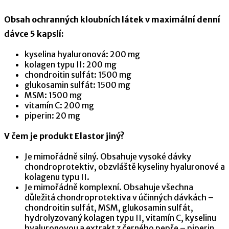
Obsah ochranných kloubních látek v maximální denní
dávce 5 kapslí:
kyselina hyaluronová: 200 mg
kolagen typu II: 200 mg
chondroitin sulfát: 1500 mg
glukosamin sulfát: 1500 mg
MSM: 1500 mg
vitamín C: 200 mg
piperin: 20 mg
V čem je produkt Elastor jiný?
Je mimořádně silný. Obsahuje vysoké dávky
chondroprotektiv, obzvláště kyseliny hyaluronové a
kolagenu typu II.
Je mimořádně komplexní. Obsahuje všechna
důležitá chondroprotektiva v účinných dávkách –
chondroitin sulfát, MSM, glukosamin sulfát,
hydrolyzovaný kolagen typu II, vitamín C, kyselinu
hyaluronovou a extrakt z černého pepře – piperin.