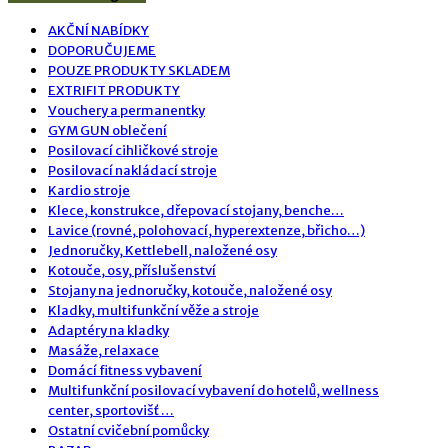
AKČNÍ NABÍDKY
DOPORUČUJEME
POUZE PRODUKTY SKLADEM
EXTRIFIT PRODUKTY
Vouchery a permanentky
GYM GUN oblečení
Posilovací cihličkové stroje
Posilovací nakládací stroje
Kardio stroje
Klece, konstrukce, dřepovací stojany, benche…
Lavice (rovné, polohovací, hyperextenze, břicho…)
Jednoručky, Kettlebell, naložené osy
Kotouče, osy, příslušenství
Stojany na jednoručky, kotouče, naložené osy
Kladky, multifunkční věže a stroje
Adaptéry na kladky
Masáže, relaxace
Domácí fitness vybavení
Multifunkční posilovací vybavení do hotelů, wellness
center, sportovišť …
Ostatní cvičební pomůcky