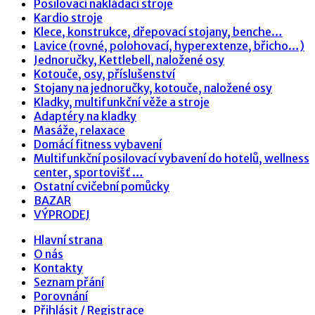
Posilovací nakládací stroje
Kardio stroje
Klece, konstrukce, dřepovací stojany, benche…
Lavice (rovné, polohovací, hyperextenze, břicho…)
Jednoručky, Kettlebell, naložené osy
Kotouče, osy, příslušenství
Stojany na jednoručky, kotouče, naložené osy
Kladky, multifunkční věže a stroje
Adaptéry na kladky
Masáže, relaxace
Domácí fitness vybavení
Multifunkční posilovací vybavení do hotelů, wellness
center, sportovišť …
Ostatní cvičební pomůcky
BAZAR
VÝPRODEJ
Hlavní strana
O nás
Kontakty
Seznam přání
Porovnání
Přihlásit / Registrace