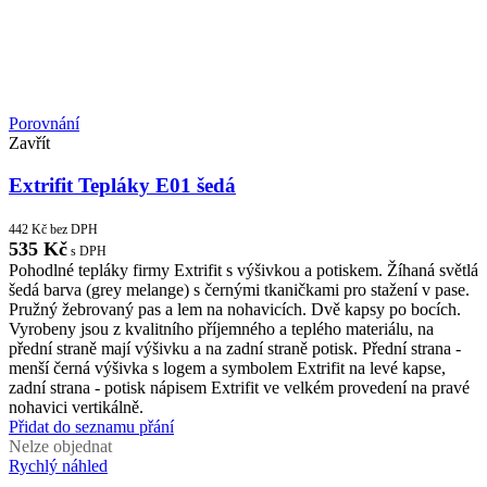
Porovnání
Zavřít
Extrifit Tepláky E01 šedá
442
Kč
bez DPH
535
Kč
s DPH
Pohodlné tepláky firmy Extrifit s výšivkou a potiskem. Žíhaná světlá
šedá barva (grey melange) s černými tkaničkami pro stažení v pase.
Pružný žebrovaný pas a lem na nohavicích. Dvě kapsy po bocích.
Vyrobeny jsou z kvalitního příjemného a teplého materiálu, na
přední straně mají výšivku a na zadní straně potisk. Přední strana -
menší černá výšivka s logem a symbolem Extrifit na levé kapse,
zadní strana - potisk nápisem Extrifit ve velkém provedení na pravé
nohavici vertikálně.
Přidat do seznamu přání
Nelze objednat
Rychlý náhled