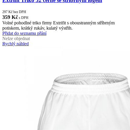
Extrifit Triko 52 černé se stříbrným logem
297
Kč
bez DPH
359
Kč
s DPH
Volné pohodlné triko firmy Extrifit s oboustranným stříbrným
potiskem, krátký rukáv, kulatý výstřih.
Přidat do seznamu přání
Nelze objednat
Rychlý náhled