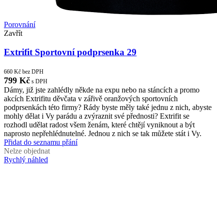
Porovnání
Zavřít
Extrifit Sportovní podprsenka 29
660
Kč
bez DPH
799
Kč
s DPH
Dámy, již jste zahlédly někde na expu nebo na stáncích a promo
akcích Extrifitu děvčata v zářivě oranžových sportovních
podprsenkách této firmy? Rády byste měly také jednu z nich, abyste
mohly dělat i Vy parádu a zvýraznit své přednosti? Extrifit se
rozhodl udělat radost všem ženám, které chtějí vyniknout a být
naprosto nepřehlédnutelné. Jednou z nich se tak můžete stát i Vy.
Přidat do seznamu přání
Nelze objednat
Rychlý náhled