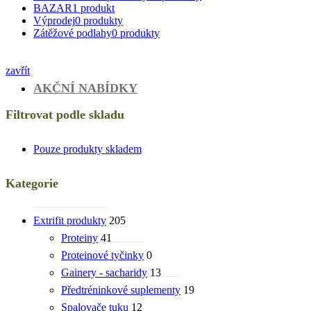
BAZAR
1
produkt
Výprodej
0
produkty
Zátěžové podlahy
0
produkty
zavřít
AKČNÍ NABÍDKY
Filtrovat podle skladu
Pouze produkty skladem
Kategorie
Extrifit produkty
205
Proteiny
41
Proteinové tyčinky
0
Gainery - sacharidy
13
Předtréninkové suplementy
19
Spalovače tuku
12