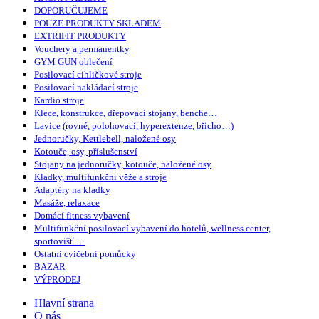
DOPORUČUJEME
POUZE PRODUKTY SKLADEM
EXTRIFIT PRODUKTY
Vouchery a permanentky
GYM GUN oblečení
Posilovací cihličkové stroje
Posilovací nakládací stroje
Kardio stroje
Klece, konstrukce, dřepovací stojany, benche…
Lavice (rovné, polohovací, hyperextenze, břicho…)
Jednoručky, Kettlebell, naložené osy
Kotouče, osy, příslušenství
Stojany na jednoručky, kotouče, naložené osy
Kladky, multifunkční věže a stroje
Adaptéry na kladky
Masáže, relaxace
Domácí fitness vybavení
Multifunkční posilovací vybavení do hotelů, wellness center,
sportovišť …
Ostatní cvičební pomůcky
BAZAR
VÝPRODEJ
Hlavní strana
O nás