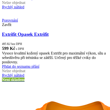
Nelze objednat
Rychlý náhled
Porovnání
Zavřít
Extrifit Opasek Extrifit
495
Kč
bez DPH
599
Kč
s DPH
Vysoce kvalitní kožený opasek Extrifit pro maximální výkon, sílu a
sebedůvěru při tréninku se zátěží. Určený pro těžké cviky do
posilovny.
Přidat do seznamu přání
Nelze objednat
Rychlý náhled
Není skladem