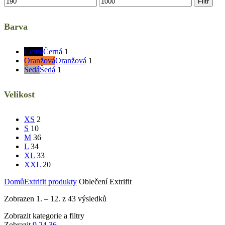
Filtr
Barva
Černá
Černá
1
Oranžová
Oranžová
1
Šedá
Šedá
1
Velikost
XS
2
S
10
M
36
L
34
XL
33
XXL
20
Domů
Extrifit produkty
Oblečení Extrifit
Zobrazen 1. – 12. z 43 výsledků
Zobrazit kategorie a filtry
Zobrazit
9
24
36