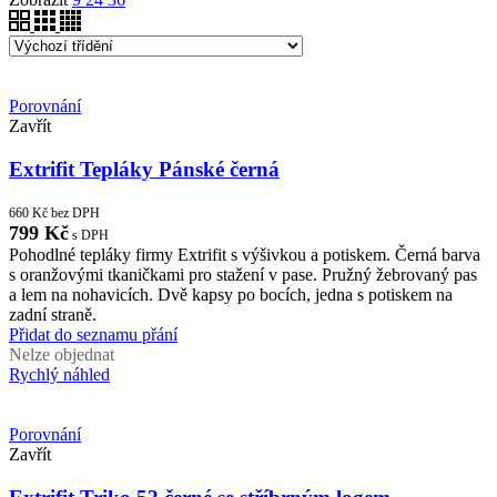
Porovnání
Zavřít
Extrifit Tepláky Pánské černá
660
Kč
bez DPH
799
Kč
s DPH
Pohodlné tepláky firmy Extrifit s výšivkou a potiskem. Černá barva
s oranžovými tkaničkami pro stažení v pase. Pružný žebrovaný pas
a lem na nohavicích. Dvě kapsy po bocích, jedna s potiskem na
zadní straně.
Přidat do seznamu přání
Nelze objednat
Rychlý náhled
Porovnání
Zavřít