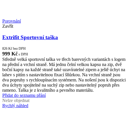
Porovnání
Zavřít
Extrifit Sportovní taška
826
Kč
bez DPH
999
Kč
s DPH
Středně velká sportovní taška ve třech barevných variantách s logem
na přední a vrchní straně. Má jednu čelní velkou kapsu na zip, dvě
boční kapsy na každé straně také uzavíratelné zipem a ještě úchyt na
lahev s pitím s nastavitelnou fixací šňůrkou. Na vrchní straně jsou
dva popruhy s rychloupínacím systémem. Na nošení jsou k dispozici
dva úchyty spojitelné na suchý zip nebo nastavitelný popruh přes
rameno. Taška je z kvalitního a pevného materiálu.
Přidat do seznamu přání
Nelze objednat
Rychlý náhled