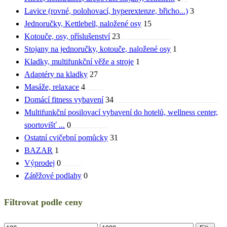
Lavice (rovné, polohovací, hyperextenze, břicho...)
3
Jednoručky, Kettlebell, naložené osy
15
Kotouče, osy, příslušenství
23
Stojany na jednoručky, kotouče, naložené osy
1
Kladky, multifunkční věže a stroje
1
Adaptéry na kladky
27
Masáže, relaxace
4
Domácí fitness vybavení
34
Multifunkční posilovací vybavení do hotelů, wellness center,
sportovišť ...
0
Ostatní cvičební pomůcky
31
BAZAR
1
Výprodej
0
Zátěžové podlahy
0
Filtrovat podle ceny