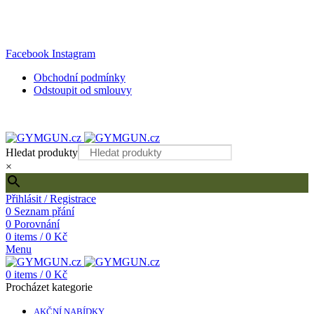
DOPRAVA ZDARMA PŘI OBJEDNÁVCE NAD 2000 KČ!
Internetový obchod s kvalitním fitness vybavením
Facebook
Instagram
Obchodní podmínky
Odstoupit od smlouvy
DOPRAVA ZDARMA PŘI OBJEDNÁVCE NAD 2000 KČ!
Hledat produkty
×
Přihlásit / Registrace
0
Seznam přání
0
Porovnání
0
items
/
0
Kč
Menu
0
items
/
0
Kč
Procházet kategorie
AKČNÍ NABÍDKY