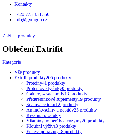
Kontakty
+420 773 338 366
info@gymgun.cz
Zpět na produkty
Oblečení Extrifit
Kategorie
Vše
produkty
Extrifit produkty
205
produkty
Proteiny
41
produkty
Proteinové tyčinky
0
produkty
Gainery – sacharidy
13
produkty
Předtréninkové suplementy
19
produkty
Spalovače tuku
12
produkty
Aminokyseliny a peptidy
23
produkty
Kreatin
3
produkty
Vitamíny, minerály a enzymy
20
produkty
Kloubní výživa
3
produkty
Fitness potraviny
18
produkty