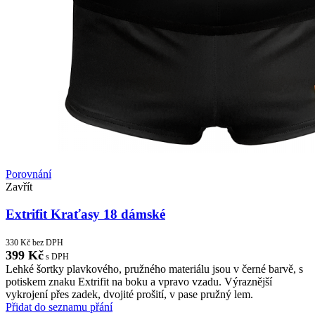
Porovnání
Zavřít
Extrifit Kraťasy 18 dámské
330
Kč
bez DPH
399
Kč
s DPH
Lehké šortky plavkového, pružného materiálu jsou v černé barvě, s
potiskem znaku Extrifit na boku a vpravo vzadu. Výraznější
vykrojení přes zadek, dvojité prošití, v pase pružný lem.
Přidat do seznamu přání