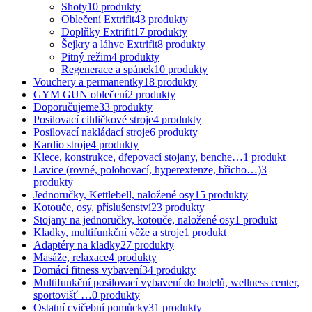
Shoty
10
produkty
Oblečení Extrifit
43
produkty
Doplňky Extrifit
17
produkty
Šejkry a láhve Extrifit
8
produkty
Pitný režim
4
produkty
Regenerace a spánek
10
produkty
Vouchery a permanentky
18
produkty
GYM GUN oblečení
2
produkty
Doporučujeme
33
produkty
Posilovací cihličkové stroje
4
produkty
Posilovací nakládací stroje
6
produkty
Kardio stroje
4
produkty
Klece, konstrukce, dřepovací stojany, benche…
1
produkt
Lavice (rovné, polohovací, hyperextenze, břicho…)
3
produkty
Jednoručky, Kettlebell, naložené osy
15
produkty
Kotouče, osy, příslušenství
23
produkty
Stojany na jednoručky, kotouče, naložené osy
1
produkt
Kladky, multifunkční věže a stroje
1
produkt
Adaptéry na kladky
27
produkty
Masáže, relaxace
4
produkty
Domácí fitness vybavení
34
produkty
Multifunkční posilovací vybavení do hotelů, wellness center,
sportovišť …
0
produkty
Ostatní cvičební pomůcky
31
produkty