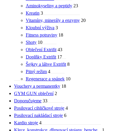
Aminokyseliny a peptidy
23
Kreatin
3
Vitamíny, minerály a enzymy
20
Kloubní výživa
3
Fitness potraviny
18
Shoty
10
Oblečení Extrifit
43
Doplňky Extrifit
17
Šejkry a láhve Extrifit
8
Pitný režim
4
Regenerace a spánek
10
Vouchery a permanentky
18
GYM GUN oblečení
2
Doporučujeme
33
Posilovací cihličkové stroje
4
Posilovací nakládací stroje
6
Kardio stroje
4
Klece, konstrukce, dřepovací stojany, benche...
1