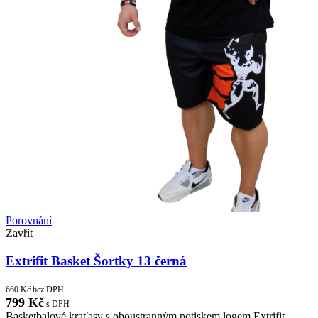
Porovnání
Zavřít
Extrifit Basket Šortky 13 černá
660
Kč
bez DPH
799
Kč
s DPH
Basketbalové kraťasy s oboustranným potiskem logem Extrifit.