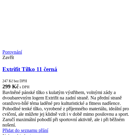
Porovnání
Zavřít
Extrifit Tílko 11 černá
247
Kč
bez DPH
299
Kč
s DPH
Bavlněné pánské tílko s kulatým výstřihem, volnými zády a
dvoubarevným logem Extrifit na zadní straně. Na přední straně
oranžovo-bílé téma laděné pro kulturistické a fitness nadšence.
Pohodlné tenké tílko, vyrobené z příjemného materiálu, ideální pro
cvičení, ale můžete jej klidně vzít i v době mimo posilovnu a sport.
Zaručí maximální pohodlí při sportovní aktivitě, ale i při běžném
nošení.
Přidat do seznamu přání