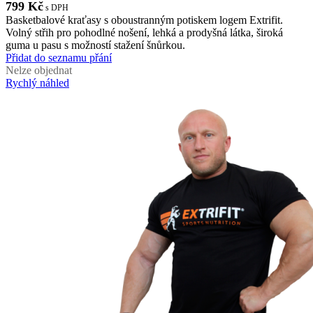
799
Kč
s DPH
Basketbalové kraťasy s oboustranným potiskem logem Extrifit.
Volný střih pro pohodlné nošení, lehká a prodyšná látka, široká
guma u pasu s možností stažení šnůrkou.
Přidat do seznamu přání
Nelze objednat
Rychlý náhled